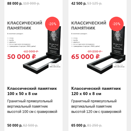
88 000
р.
110 000
р.
42 500
р.
53 125
р.
-20%
-20%
ДОСТАВКА И УСТАНОВКА В
ЛЮБОЙ ГОРОД РОССИИ
вам не нужно присутствовать лично – мы
отправим фото и видео по готовности
СДЕЛАЙТЕ ВАЖНЫЙ ВЫБОР В
КОМФОРТНОЙ ОБСТАНОВКЕ!
Классический памятник
Классический памятник
100 х 50 х 8 см
120 х 60 х 8 см
ЖДЁМ В МАГАЗИНЕ, ЧТОБЫ
Гранитный прямоугольный
Гранитный прямоугольный
ПОМОЧЬ ВАМ НАЙТИ ИДЕАЛЬНЫЙ
вертикальный памятник
вертикальный памятник
ПАМЯТНИК!
высотой 100 см с гравировкой
высотой 120 см с гравировкой
50 000
р.
62 500
р.
65 000
р.
81 250
р.