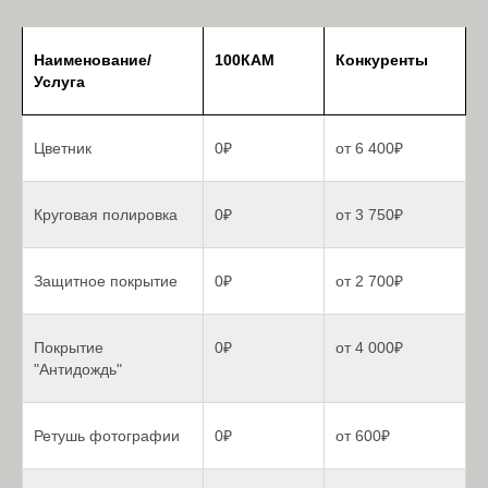
Наименование/
100КАМ
Конкуренты
Услуга
Цветник
0₽
от 6 400₽
Круговая полировка
0₽
от 3 750₽
Защитное покрытие
0₽
от 2 700₽
Покрытие
0₽
от 4 000₽
Мы гарантируем честные
"Антидождь"
цены
Никаких скрытых наценок и
Ретушь фотографии
0₽
от 600₽
переплат. В нашей компании вы
всегда можете рассчитывать на
прозрачные условия и