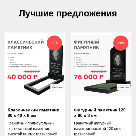
на покупку всем посетителям
Лучшие предложения
-20%
-20%
ПОМОЩЬ НА КАЖДОМ ЭТАПЕ
наши сотрудники готовы помочь вам
от выбора стелы до оформления
покупки
Классический памятник
Фигурный памятник 120
80 х 40 х 8 см
х 60 х 8 см
ПОЛНАЯ КОНСУЛЬТАЦИЯ БЕЗ
Гранитный прямоугольный
Гранитный фигурный
ОГРАНИЧЕНИЙ
вертикальный памятник
памятник высотой 120 см с
высотой 80 см с гравировкой
гравировкой
задавайте любые вопросы – мы ответим