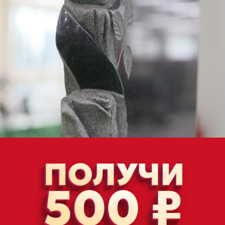
ПОЧЕМУ СТОИТ ПОСЕТИТЬ НАШ
МАГАЗИН?
Это уникальная возможность для тех, кто ищет
памятники и хочет сделать правильный выбор
в комфортной обстановке.
ВСЕ ТОВАРЫ В ОДНОМ МЕСТЕ
забудьте о поездках по разбросанным
точкам города! У нас вы найдете все,
что нужно для выбора памятника
ШИРОКИЙ ВЫБОР И КОМФОРТНЫЕ
ЦЕНЫ