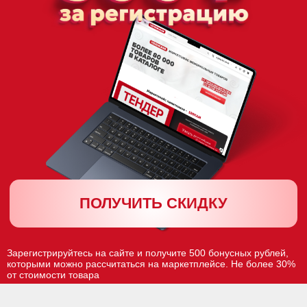
Мы предлагаем решения на любой вкус и
финансовые возможности: наши цены
являются одними из самых конкурентных
на рынке. Стремимся сделать
качественные памятники доступными для
всех, предлагая комфортные условия
оплаты и скидки
ВЫСОКИЙ УРОВЕНЬ СЕРВИСА
магазин находится в оборудованном
комфортном помещении, где вы можете в
удобной обстановке обсудить все нюансы с
нашим консультантом
ДОПОЛНИТЕЛЬНАЯ СКИДКА -4%